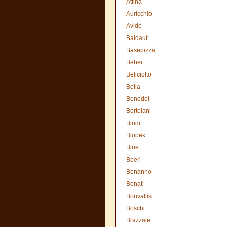
Attina
Auricchio
Avide
Baldauf
Basepizza
Beher
Beliciotto
Bella
Benedet
Bertolani
Bindi
Biopek
Blue
Boeri
Bonanno
Bonati
Bonvallis
Boschi
Brazzale