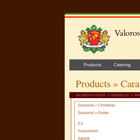
Products
Catering
Products
» Cara
VALOROSO FOODS
PRODUCTS
BR
Seasonal » Christmas
Seasonal » Easter
0.2
Acquasemo
Agnelli