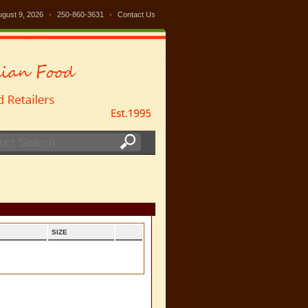
ugust 9, 2026
•
250-860-3631
•
Contact Us
SIZE