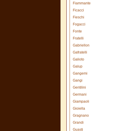
Fiammante
Ficacci
Fieschi
Fogacci
Fonte
Fratelli
Gabriellon
Gafratelli
Galioto
Galup
Gangemi
Gangi
Gentilini
Germani
Giampaoli
Gioiella
Gragnano
Grandi
Guasti