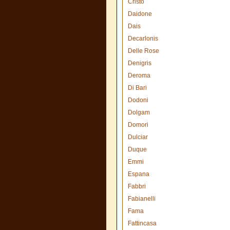
Cristo
Daidone
Dais
Decarlonis
Delle Rose
Denigris
Deroma
Di Bari
Dodoni
Dolgam
Domori
Dulciar
Duque
Emmi
Espana
Fabbri
Fabianelli
Fama
Fattincasa