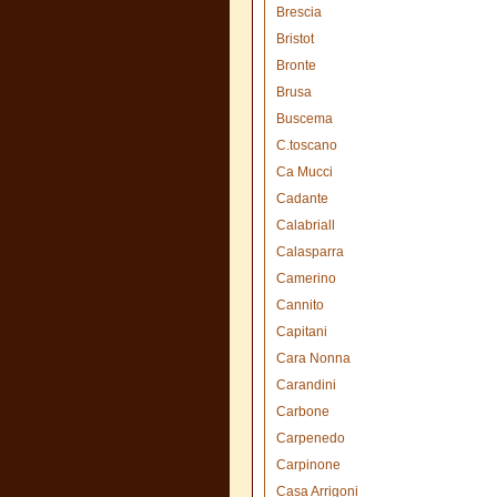
Brescia
Bristot
Bronte
Brusa
Buscema
C.toscano
Ca Mucci
Cadante
Calabriall
Calasparra
Camerino
Cannito
Capitani
Cara Nonna
Carandini
Carbone
Carpenedo
Carpinone
Casa Arrigoni