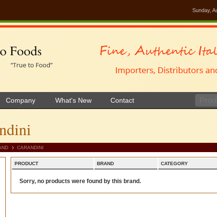
Sunday, A
Company
What's New
Contact
ndini
AND
CARANDINI
PRODUCT
BRAND
CATEGORY
Sorry, no products were found by this brand.