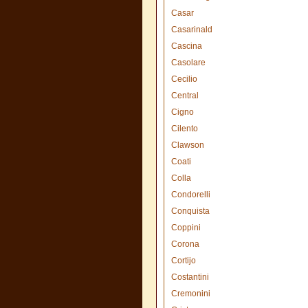
Casar
Casarinald
Cascina
Casolare
Cecilio
Central
Cigno
Cilento
Clawson
Coati
Colla
Condorelli
Conquista
Coppini
Corona
Cortijo
Costantini
Cremonini