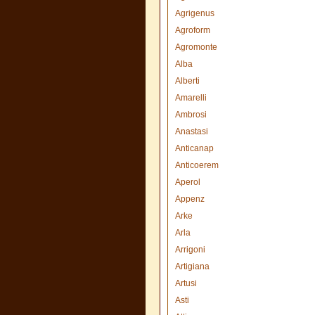
Agrigenus
Agroform
Agromonte
Alba
Alberti
Amarelli
Ambrosi
Anastasi
Anticanap
Anticoerem
Aperol
Appenz
Arke
Arla
Arrigoni
Artigiana
Artusi
Asti