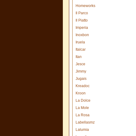
Homeworks
Il Parco
Il Piatto
Imperia
Inoxbon
Iruela
Italcar
Itan
Jesce
Jimmy
Jugais
Kreadoc
Kroon
La Dolce
La Mole
La Rosa
Labellasmz
Lalumia