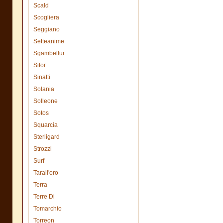
Scald
Scogliera
Seggiano
Setteanime
Sgambellur
Sifor
Sinatti
Solania
Solleone
Sotos
Squarcia
Sterligard
Strozzi
Surf
Tarall'oro
Terra
Terre Di
Tomarchio
Torreon