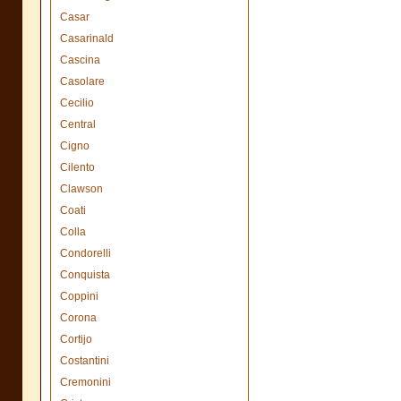
Casar
Casarinald
Cascina
Casolare
Cecilio
Central
Cigno
Cilento
Clawson
Coati
Colla
Condorelli
Conquista
Coppini
Corona
Cortijo
Costantini
Cremonini