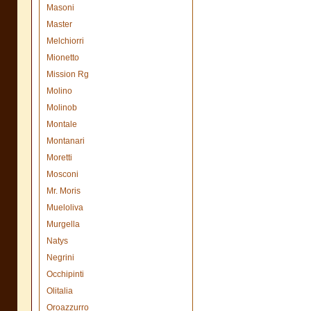
Masoni
Master
Melchiorri
Mionetto
Mission Rg
Molino
Molinob
Montale
Montanari
Moretti
Mosconi
Mr. Moris
Mueloliva
Murgella
Natys
Negrini
Occhipinti
Olitalia
Oroazzurro