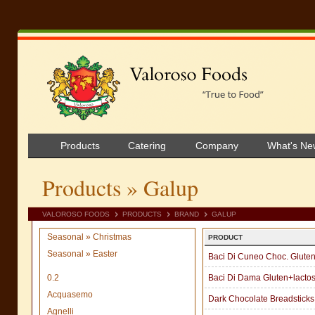
Products
Catering
Company
What's Ne
Products
» Galup
VALOROSO FOODS
PRODUCTS
BRAND
GALUP
Seasonal » Christmas
PRODUCT
Seasonal » Easter
Baci Di Cuneo Choc. Gluten
0.2
Baci Di Dama Gluten+lacto
Acquasemo
Dark Chocolate Breadsticks
Agnelli