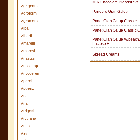
Milk Chocolate Breadsticks
Agrigenus
Pandoro Gran Galup
Agroform
Agromonte
Panet Gran Galup Classic
Alba
Panet Gran Galup Classic G
Alberti
Panet Gran Galup W/peach,
Amarelli
Lactose F
Ambrosi
Spread Creams
Anastasi
Anticanap
Anticoerem
Aperol
Appenz
Arke
Arla
Arrigoni
Artigiana
Artusi
Asti