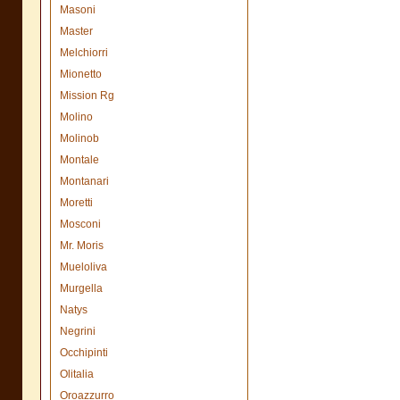
Masoni
Master
Melchiorri
Mionetto
Mission Rg
Molino
Molinob
Montale
Montanari
Moretti
Mosconi
Mr. Moris
Mueloliva
Murgella
Natys
Negrini
Occhipinti
Olitalia
Oroazzurro