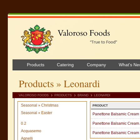
Products
Catering
Company
What's Ne
Products
» Leonardi
VALOROSO FOODS
PRODUCTS
BRAND
LEONARDI
Seasonal » Christmas
PRODUCT
Seasonal » Easter
Panettone Balsamic Cream
0.2
Panettone Balsamic Cream
Acquasemo
Panettone Balsamic Cream 
Agnelli